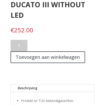
DUCATO III WITHOUT
LED
€
252.00
FRONT
BUMPER
FIAT
Toevoegen aan winkelwagen
DUCATO
III
WITHOUT
LED
aantal
Beschrijving
Produkt ist TÜV Materialgutachten