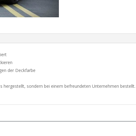
S
W221
(look
W205)
aantal
iert
ckieren
egen der Deckfarbe
s hergestellt, sondern bei einem befreundeten Unternehmen bestellt.