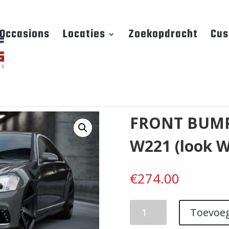
Occasions
Locaties
Zoekopdracht
Cus
FRONT BUMP
W221 (look W
€
274.00
FRONT
Toevoe
BUMPER
MERCEDES