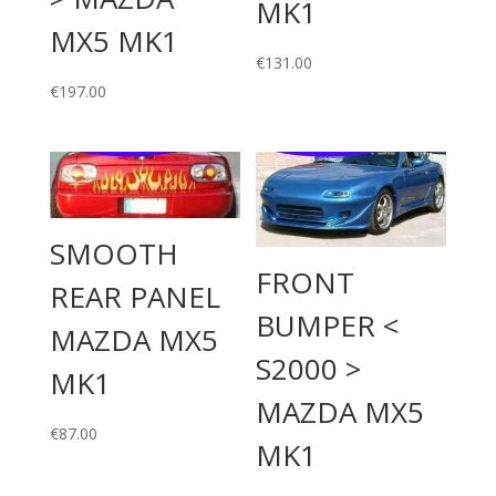
MK1
MX5 MK1
€
131.00
€
197.00
SMOOTH
FRONT
REAR PANEL
BUMPER <
MAZDA MX5
S2000 >
MK1
MAZDA MX5
€
87.00
MK1