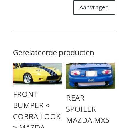
Aanvragen
Gerelateerde producten
FRONT
REAR
BUMPER <
SPOILER
COBRA LOOK
MAZDA MX5
> MAZDA