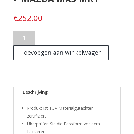
€
252.00
FRONT
BUMPER
<
Toevoegen aan winkelwagen
S2000
>
MAZDA
MX5
MK1
aantal
Beschrijving
Produkt ist TÜV Materialgutachten
zertifiziert
Überprüfen Sie die Passform vor dem
Lackieren