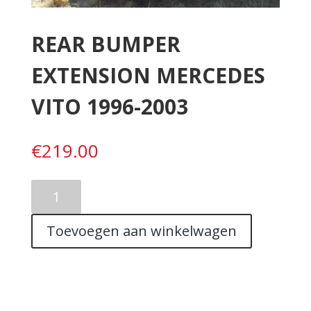
REAR BUMPER
EXTENSION MERCEDES
VITO 1996-2003
€
219.00
REAR
BUMPER
EXTENSION
Toevoegen aan winkelwagen
MERCEDES
VITO
1996-
2003
aantal