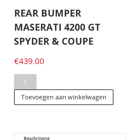
REAR BUMPER
MASERATI 4200 GT
SPYDER & COUPE
€
439.00
REAR
BUMPER
MASERATI
Toevoegen aan winkelwagen
4200
GT
SPYDER
&
COUPE
aantal
Beschrijving