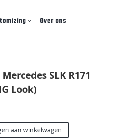
tomizing
Over ons
 Mercedes SLK R171
MG Look)
gen aan winkelwagen