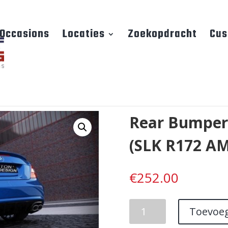
Occasions
Locaties
Zoekopdracht
Cus
Rear Bumper
(SLK R172 A
€
252.00
Rear
Toevoe
Bumper
Mercedes