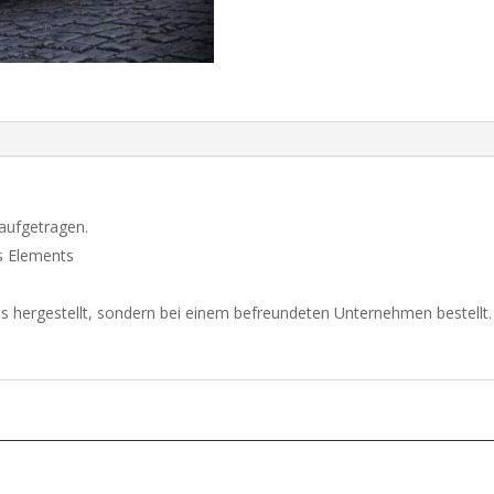
SLK
R171
(SLK
R172
AMG
Look)
aantal
 aufgetragen.
es Elements
s hergestellt, sondern bei einem befreundeten Unternehmen bestellt.