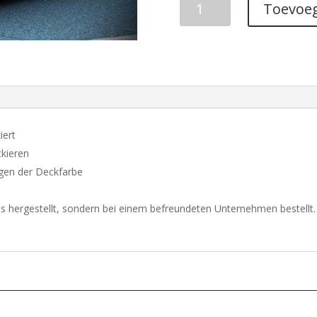
Toevoe
BUMPER
SPOILER
VW
PASSAT
B6
(R-
LINE
LOOK)
iert
SALOON
ckieren
aantal
egen der Deckfarbe
s hergestellt, sondern bei einem befreundeten Unternehmen bestellt.