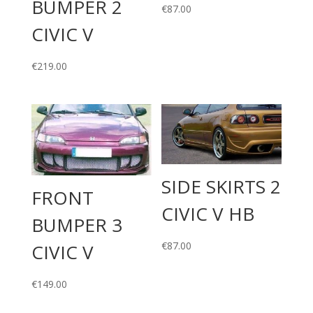
BUMPER 2
€
87.00
CIVIC V
€
219.00
SIDE SKIRTS 2
FRONT
CIVIC V HB
BUMPER 3
€
87.00
CIVIC V
€
149.00