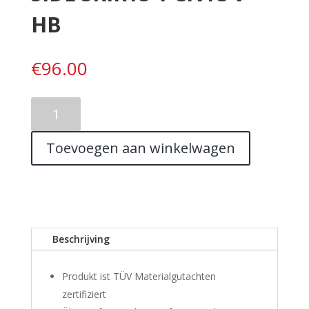
HB
€
96.00
SIDE
SKIRTS
1
Toevoegen aan winkelwagen
CIVIC
V
HB
aantal
Beschrijving
Produkt ist TÜV Materialgutachten
zertifiziert