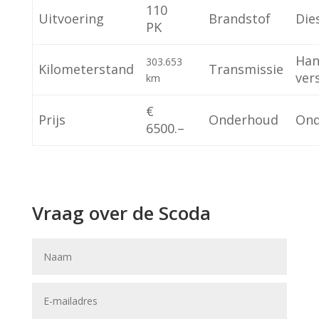
110
Uitvoering
Brandstof
Die
PK
Han
303.653
Kilometerstand
Transmissie
ver
km
€
Prijs
Onderhoud
Ond
6500.–
Vraag over de Scoda