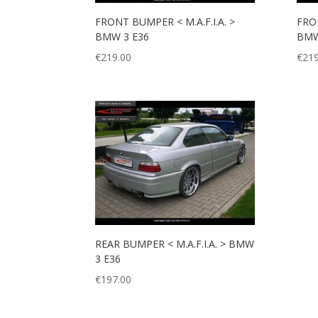
FRONT BUMPER < M.A.F.I.A. >
FRON
BMW 3 E36
BMW
€
219.00
€
219
REAR BUMPER < M.A.F.I.A. > BMW
3 E36
€
197.00