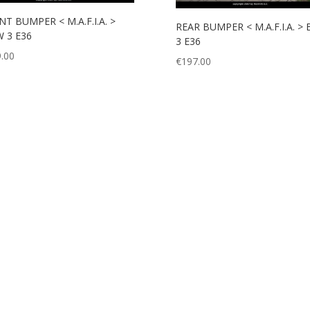
T BUMPER < M.A.F.I.A. >
REAR BUMPER < M.A.F.I.A. >
 3 E36
3 E36
.00
€
197.00