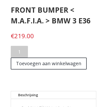
FRONT BUMPER <
M.A.F.I.A. > BMW 3 E36
€
219.00
FRONT
BUMPER
<
Toevoegen aan winkelwagen
M.A.F.I.A.
>
BMW
3
E36
aantal
Beschrijving