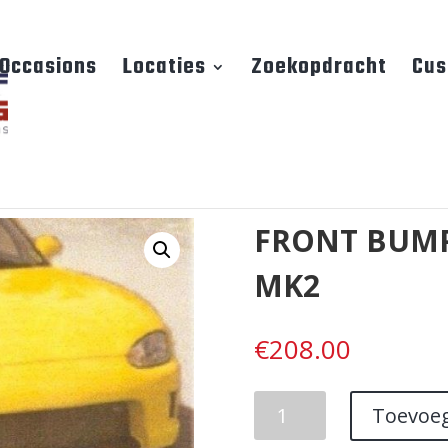
Occasions
Locaties
Zoekopdracht
Cus
FRONT BUMP
MK2
€
208.00
FRONT
Toevoe
BUMPER
1