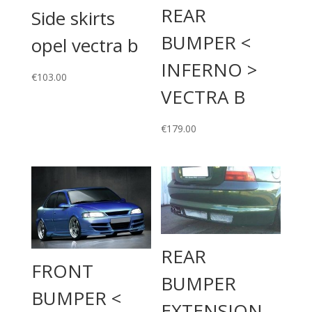
REAR
Side skirts
BUMPER <
opel vectra b
INFERNO >
€
103.00
VECTRA B
€
179.00
REAR
FRONT
BUMPER
BUMPER <
EXTENSION